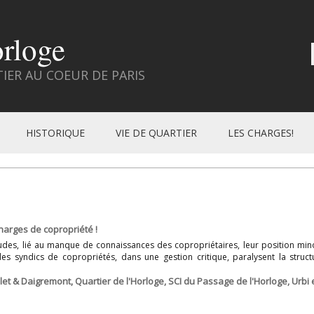
orloge
ER AU COEUR DE PARIS
HISTORIQUE
VIE DE QUARTIER
LES CHARGES!
harges de copropriété !
des, lié au manque de connaissances des copropriétaires, leur position minori
es syndics de copropriétés, dans une gestion critique, paralysent la structu
let & Daigremont
,
Quartier de l'Horloge
,
SCI du Passage de l'Horloge
,
Urbi 