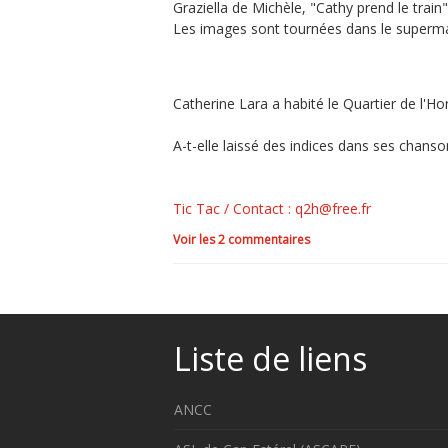
Graziella de Michèle, "Cathy prend le train
​Les images sont tournées dans le superm
.
Catherine Lara a habité le Quartier de l'
A-t-elle laissé des indices dans ses chanso
.
Tic Tac / Contact : q2h@free.fr
Voir les
2
commentaires
Liste de liens
ANCC