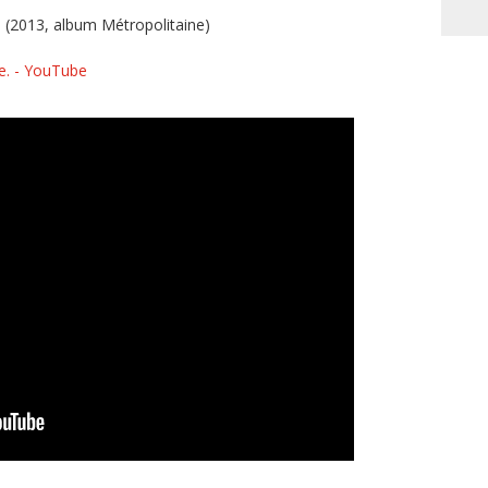
 (2013, album Métropolitaine)
ce. - YouTube