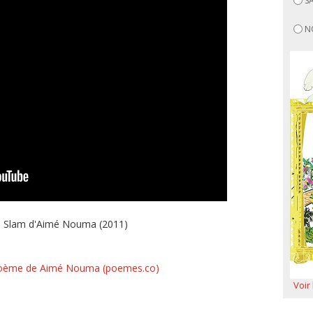
S
N
" - Slam d'Aimé Nouma (2011)
e poème de Aimé Nouma (poemes.co)
Voir