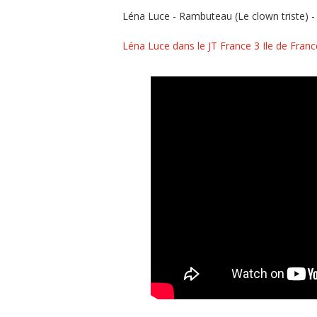
Léna Luce - Rambuteau (Le clown triste) -
Léna Luce dans le JT France 3 Ile de Fran