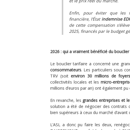
et le prix réel du marché.
Enfin, pour éviter que les f
financière, l’État
indemnise EDF 
de cette compensation s’élèv
2025, financés par le budget gé
2026 : qui a vraiment bénéficié du bouclier
Le bouclier tarifaire a concerné une gran
consommateurs
. Les particuliers sous c
TRV (soit
environ 30 millions de foyer
collectivités locales et les
micro-entrepris
millions d’euros par an) ont également pu e
En revanche, les
grandes entreprises et le
solution a été de négocier des contrats d
bien supérieurs à ceux du marché d’avant c
L’ASL a donc pu faire les deux, renégoc