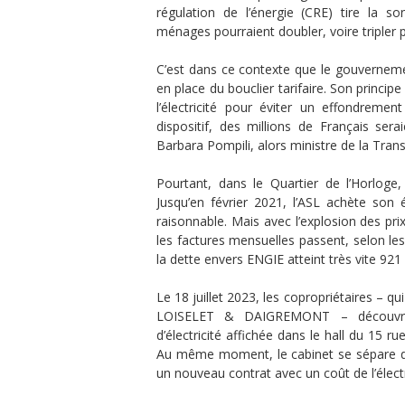
régulation de l’énergie (CRE) tire la so
ménages pourraient doubler, voire tripler 
C’est dans ce contexte que le gouverneme
en place du bouclier tarifaire. Son princi
l’électricité pour éviter un effondreme
dispositif, des millions de Français ser
Barbara Pompili, alors ministre de la Trans
Pourtant, dans le Quartier de l’Horloge,
Jusqu’en février 2021, l’ASL achète son 
raisonnable. Mais avec l’explosion des pr
les factures mensuelles passent, selon les
la dette envers ENGIE atteint très vite 921
Le 18 juillet 2023, les copropriétaires – q
LOISELET & DAIGREMONT – découvren
d’électricité affichée dans le hall du 15 r
Au même moment, le cabinet se sépare de
un nouveau contrat avec un coût de l’électr