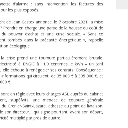
nnette d’alarme : sans intervention, les factures des
pour les plus exposés.
nt de Jean Castex annonce, le 7 octobre 2021, la mise
pe ? Prendre en charge une partie de la hausse du coût de
nt du pouvoir d’achat et une crise sociale. « Sans ce
aient tombés dans la précarité énergétique », rappelle
ition écologique.
 la crise prend une tournure particulièrement brutale.
électricité à ENGIE à 11,9 centimes le kWh – un tarif
ix, elle échoue à renégocier ses contrats. Conséquence :
 informations qui circulent, de 35 000 € à 305 000 €, et
 080 €.
ui sont en règle avec leurs charges ASL auprès du cabinet
t, stupéfaits, une menace de coupure générale
ue du Grenier-Saint-Lazare, adresse du point de livraison.
 son directeur… qui signe pourtant, avant son départ,
icité multiplié par près de quatre.