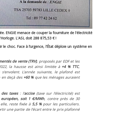
rée. ENGIE menace de couper la fourniture de l'électricité
l'Horloge. L'ASL doit 288 875,53 € !
le choc. Face à l’urgence, l’État déploie un système en
ementés de vente (TRV)
, proposés par EDF et les
2022, la hausse est ainsi limitée à
+4 % TTC
,
s’envolent. L’année suivante, le plafond est
en en deçà des
+60 %
que les ménages auraient
 des taxes
: l’
accise
(taxe sur l’électricité) est
 européen, soit 1 €/MWh
, contre près de 30
elle, reste fixée à
5,5 %
pour les particuliers.
ir une partie de l’écart entre le prix plafonné