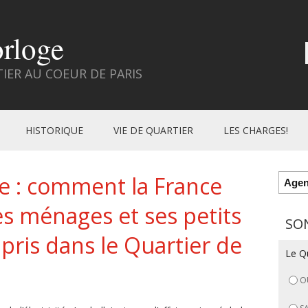
orloge
ER AU COEUR DE PARIS
HISTORIQUE
VIE DE QUARTIER
LES CHARGES!
ire : comment la France
Age
es ménages et ses petits
SO
ris dans le Quartier de
Le Qu
O