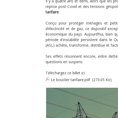
Il y a quatre ans et demi, alors que les pri
reprise post-Covid et des tensions géopol
tarifaire
.
Conçu pour protéger ménages et petite
d’électricité et de gaz, ce dispositif exc
économique du pays. Aujourd’hui, bien qu’i
période d'instabilité persistent dans le Q
(ASL) achète, transforme, distribue et factur
Ses effets résonnent encore, entre dettes
questions en suspens.
Téléchargez ce billet ici :
Le bouclier tarifaire.pdf
(273.05 Ko)