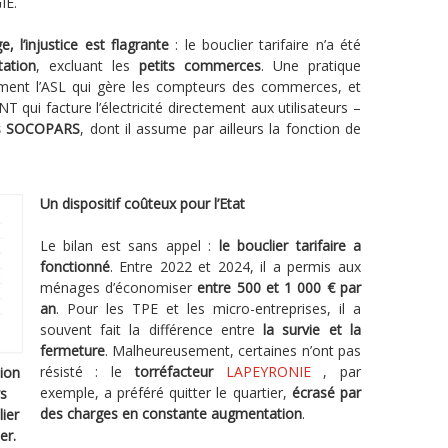
IE.
, l’injustice est flagrante
: le bouclier tarifaire n’a été
tation
, excluant les
petits commerces
. Une pratique
tement l’ASL qui gère les compteurs des commerces, et
i facture l’électricité directement aux utilisateurs –
des SOCOPARS
, dont il assume par ailleurs la fonction de
Un dispositif coûteux pour l’Etat
Le bilan est sans appel :
le bouclier tarifaire a
fonctionné
. Entre 2022 et 2024, il a permis aux
ménages d’économiser
entre 500 et 1 000 € par
an
. Pour les TPE et les micro-entreprises, il a
souvent fait la différence entre
la survie et la
fermeture
. Malheureusement, certaines n’ont pas
résisté : le
torréfacteur
LAPEYRONIE
, par
tion
exemple, a préféré quitter le quartier,
écrasé par
ys
des charges en constante augmentation
.
ier
er.