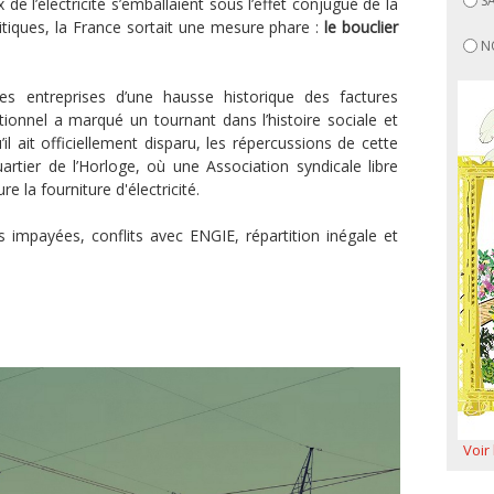
S
x de l’électricité s’emballaient sous l’effet conjugué de la
itiques, la France sortait une mesure phare :
le bouclier
N
s entreprises d’une hausse historique des factures
eptionnel a marqué un tournant dans l’histoire sociale et
l ait officiellement disparu, les répercussions de cette
uartier de l’Horloge, où une Association syndicale libre
e la fourniture d'électricité.
 impayées, conflits avec ENGIE, répartition inégale et
Voir