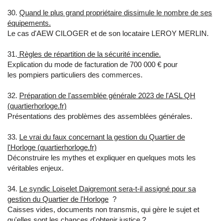
30.
Quand le plus grand propriétaire dissimule le nombre de ses
équipements.
Le cas d'AEW CILOGER et de son locataire LEROY MERLIN.
31.
Règles de répartition de la sécurité incendie.
Explication du mode de facturation de 700 000 € pour
les pompiers particuliers des commerces.
32.
Préparation de l'assemblée générale 2023 de l'ASL QH
(quartierhorloge.fr)
Présentations des problèmes des assemblées générales.
33.
Le vrai du faux concernant la gestion du Quartier de
l'Horloge (quartierhorloge.fr)
Déconstruire les mythes et expliquer en quelques mots les
véritables enjeux.
34.
Le syndic Loiselet Daigremont sera-t-il assigné pour sa
gestion du Quartier de l'Horloge
?
Caisses vides, documents non transmis, qui gère le sujet et
qu'elles sont les chances d'obtenir justice ?