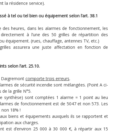
 la résidence service).
sé à tel ou tel bien ou équipement selon l’art. 38.1
e des heures, dans les alarmes de fonctionnement, les
 directement à l’une des 50 grilles de répartition des
 ou équipement. (rues, chauffage, antennes TV, etc.)
 grilles assurera une juste affectation en fonction de
s selon l’art. 25.10.
t & Daigremont
comporte trois erreurs
.
armes de sécurité incendie sont mélangées. (Point A ci-
 de la grille N°5.
e synthèse) sont comptées 1 alarme = 1 point au lieu
larmes de fonctionnement est de 5047 et non 573. Les
t non 18% !
 aux biens et équipements auxquels ils se rapportent et
ipation aux charges.
t est d’environ 25 000 à 30 000 €, à répartir aux 15