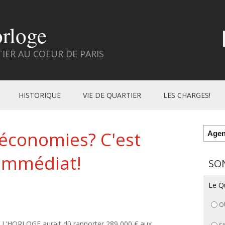
orloge
ER AU COEUR DE PARIS
HISTORIQUE
VIE DE QUARTIER
LES CHARGES!
'économies? C'est
Age
t immédiat!
SO
Le Qu
O
 L’HORLOGE aurait dû rapporter 289 000 € aux