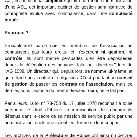
Car, en dépit de la
simplicité
qu’offre le mode d’administration
d’une ASL, cet important cabinet de gestion administrative de
copropriété évolue avec nonchalance, dans une
complexité
inouïe
.
Pourquoi ?
Probablement parce que les membres de l’association ne
connaissent pas leurs droits, et n’exercent
ni gestion, ni
contrôle
. Ils sont même persuadés d’en être dépossédés
depuis la délégation des pouvoirs faite au ‘‘directeur’’ lors de
l’AG 1998. Un directeur qui, depuis lors, se nomme lui-même, et
qui officie sans contrat ni obligations. C’est pourtant au
conseil
de gestion
de passer les
contrats de l’association
, mais ce
dernier, sous l’autorité du même directeur (sic), ne le fait pas.
Par ailleurs, la loi n° 78-753 du 17 juillet 1978 reconnaît à toute
personne le droit d’obtenir communication des documents
détenus dans le cadre de sa mission de service public par une
administration, quels que soient leur forme ou leur support.
Les archives de la
Préfecture de Police
ont ainsi pu délivrer