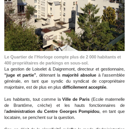
Le Quartier de l'Horloge compte plus de 2 000 habitants et
400 propriétaires de parkings en sous-sol.
La gestion de Loiselet & Daigremont, directeur et gestionnaire,
‘‘juge et partie’’
, détenant la
majorité absolue
à l’assemblée
générale, en tant que syndic du syndicat de copropriétaire
majoritaire, est de plus en plus
difficilement acceptée
.
Les habitants, tout comme la
Ville de Paris
(Ecole maternelle
de Brantôme, crèche) et les hauts fonctionnaires de
l’
administration du Centre Georges Pompidou
, en tant que
locataire, se penchent sur la question.