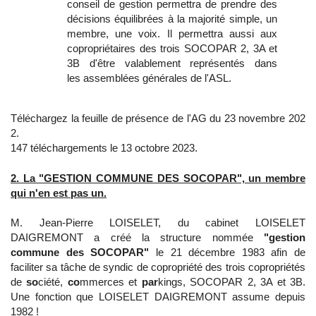
conseil de gestion permettra de prendre des
décisions équilibrées à la majorité simple, un
membre, une voix. Il permettra aussi aux
copropriétaires des trois SOCOPAR 2, 3A et
3B d'être valablement représentés dans
les assemblées générales de l'ASL.
Téléchargez la feuille de présence de l'AG du 23 novembre 202
2.
147 téléchargements le 13 octobre 2023.
2. La "GESTION COMMUNE DES SOCOPAR", un membre
qui n'en est pas un.
M. Jean-Pierre LOISELET, du cabinet LOISELET
DAIGREMONT a créé la structure nommée
"gestion
commune des SOCOPAR"
le 21 décembre 1983 afin de
faciliter sa tâche de syndic de copropriété des trois copropriétés
de
so
ciété,
co
mmerces et
par
kings, SOCOPAR 2, 3A et 3B.
Une fonction que LOISELET DAIGREMONT assume depuis
1982 !