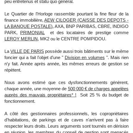
peu entretenus et statu quo général.
Le Quartier de l'Horloge rassemble pourtant la fine fleur de la
finance immobilière,
AEW CILOGER (CAISSE DES DEPOTS -
LA BANQUE POSTALE)
, AXA, BNP PARIBAS, CBRE, INDIGO
PARK,
PRIMONIAL
et des locataires de prestige comme
LEROY MERLIN
, MK2 ou le CENTRE POMPIDOU.
La
VILLE DE PARIS
possède aussi trois bâtiments sur le même
foncier qui a fait l'objet d'une "
Division en volumes
". Mais rien
n'y fait. Année après année, les mêmes erreurs de gestion se
répètent.
Nous avons estimé que ces dysfonctionnements génèrent,
chaque année, une moyenne de
500 000 € de charges appelées
auprès des mauvais propriétaires* !
Soit 25 % du budget de
fonctionnement.
A côté des gestionnaires professionnels, les copropriétaires
d'habitations, de parkings et de caves n'arrivent pas à faire
respecter leurs droits. Leurs arguments sont tournés en dérision
en réunion, les membres du conseil de gestion sont menacés